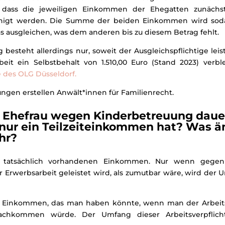
es, dass die jeweiligen Einkommen der Ehegatten zunäc
inigt werden. Die Summe der beiden Einkommen wird sodan
 ausgleichen, was dem anderen bis zu diesem Betrag fehlt.
 besteht allerdings nur, soweit der Ausgleichspflichtige leis
it ein Selbstbehalt von 1.510,00 Euro (Stand 2023) verbl
e des OLG Düsseldorf.
gen erstellen Anwält*innen für Familienrecht.
e Ehefrau wegen Kinderbetreuung daue
ur ein Teilzeiteinkommen hat? Was än
hr?
tatsächlich vorhandenen Einkommen. Nur wenn gegen 
r Erwerbsarbeit geleistet wird, als zumutbar wäre, wird der U
s Einkommen, das man haben könnte, wenn man der Arbeitsv
nachkommen würde. Der Umfang dieser Arbeitsverpflic