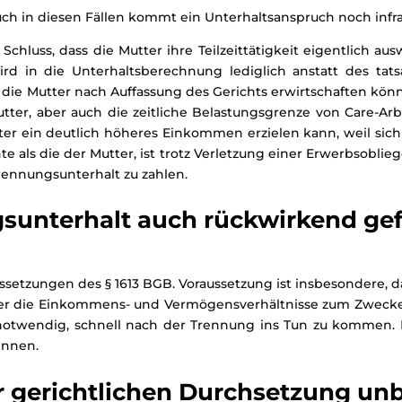
Auch in diesen Fällen kommt ein Unterhaltsanspruch noch infr
hluss, dass die Mutter ihre Teilzeittätigkeit eigentlich au
wird in die Unterhaltsberechnung lediglich anstatt des t
ie Mutter nach Auffassung des Gerichts erwirtschaften könnte
ter, aber auch die zeitliche Belastungsgrenze von Care-Arbe
ter ein deutlich höheres Einkommen erzielen kann, weil sic
e als die der Mutter, ist trotz Verletzung einer Erwerbsoblie
rennungsunterhalt zu zahlen.
sunterhalt auch rückwirkend gef
ssetzungen des § 1613 BGB. Voraussetzung ist insbesondere, d
ber die Einkommens- und Vermögensverhältnisse zum Zweck
o notwendig, schnell nach der Trennung ins Tun zu kommen. H
innen.
r gerichtlichen Durchsetzung un