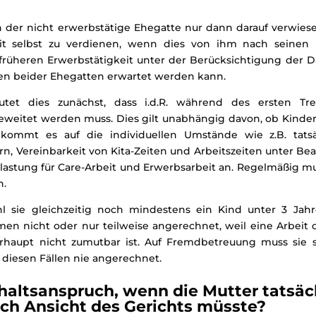
n der nicht erwerbstätige Ehegatte nur dann darauf verwies
it selbst zu verdienen, wenn dies von ihm nach seinen p
rüheren Erwerbstätigkeit unter der Berücksichtigung der 
sen beider Ehegatten erwartet werden kann.
utet dies zunächst, dass i.d.R. während des ersten Tre
geweitet werden muss. Dies gilt unabhängig davon, ob Kinder
ommt es auf die individuellen Umstände wie z.B. tatsä
, Vereinbarkeit von Kita-Zeiten und Arbeitszeiten unter Be
tung für Care-Arbeit und Erwerbsarbeit an. Regelmäßig mus
n.
hl sie gleichzeitig noch mindestens ein Kind unter 3 Jahr
men nicht oder nur teilweise angerechnet, weil eine Arbeit od
rhaupt nicht zumutbar ist. Auf Fremdbetreuung muss sie si
diesen Fällen nie angerechnet.
rhaltsanspruch, wenn die Mutter tatsä
nach Ansicht des Gerichts müsste?