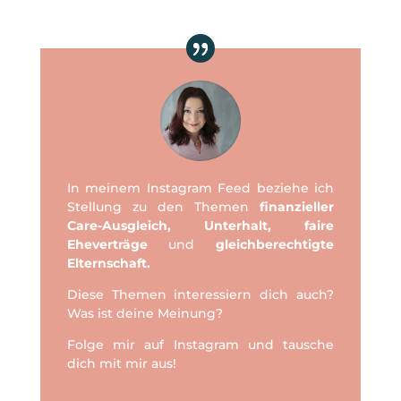
In meinem Instagram Feed beziehe ich
Stellung zu den Themen
finanzieller
Care-Ausgleich, Unterhalt, faire
Eheverträge
und
gleichberechtigte
Elternschaft.
Diese Themen interessiern dich auch?
Was ist deine Meinung?
Folge mir auf Instagram und tausche
dich mit mir aus!